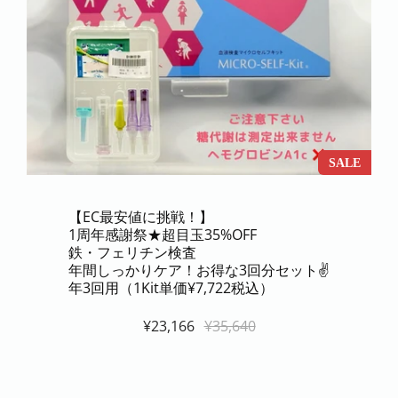
SALE
【EC最安値に挑戦！】
1周年感謝祭★超目玉35%OFF
鉄・フェリチン検査
年間しっかりケア！お得な3回分セット✌
年3回用（1Kit単価¥7,722税込）
¥23,166
¥35,640